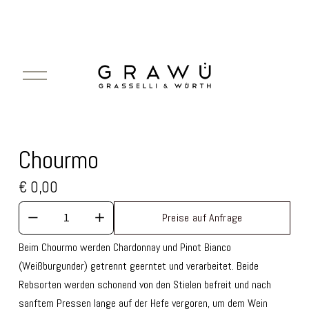
M
e
n
ü
ö
f
Chourmo
f
n
€ 0,00
e
n
Preise auf Anfrage
Beim Chourmo werden Chardonnay und Pinot Bianco 
(Weißburgunder) getrennt geerntet und verarbeitet. Beide 
Rebsorten werden schonend von den Stielen befreit und nach 
sanftem Pressen lange auf der Hefe vergoren, um dem Wein 